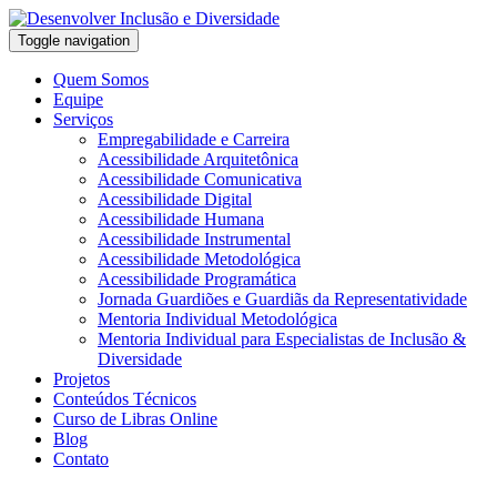
Skip
to
Desenvolver Inclusão e Diversidade
Toggle navigation
content
Quem Somos
Equipe
Serviços
Empregabilidade e Carreira
Acessibilidade Arquitetônica
Acessibilidade Comunicativa
Acessibilidade Digital
Acessibilidade Humana
Acessibilidade Instrumental
Acessibilidade Metodológica
Acessibilidade Programática
Jornada Guardiões e Guardiãs da Representatividade
Mentoria Individual Metodológica
Mentoria Individual para Especialistas de Inclusão &
Diversidade
Projetos
Conteúdos Técnicos
Curso de Libras Online
Blog
Contato