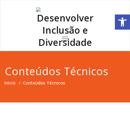
Open 
Desenvolver
TOGGLE
NAVIGATION
Inclusão e
Diversidade
Conteúdos Técnicos
Início
/
Conteúdos Técnicos