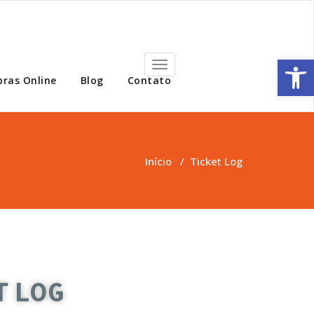
e
Open 
Toggle
navigation
bras Online
Blog
Contato
Início
/
Ticket Log
T LOG